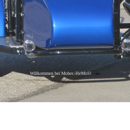
Willkommen bei Mobec-HeMoS!
MH