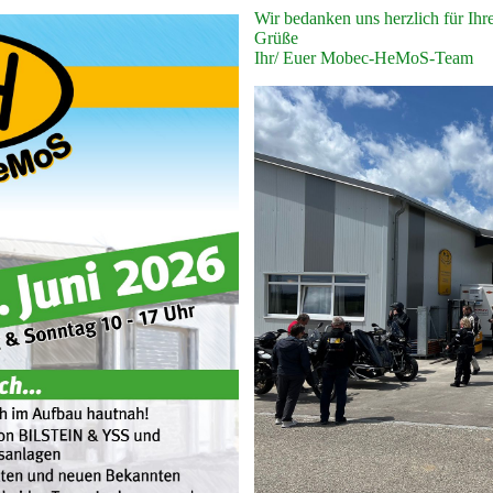
Wir bedanken uns herzlich für Ihr
Grüße
Ihr/ Euer Mobec-HeMoS-Team