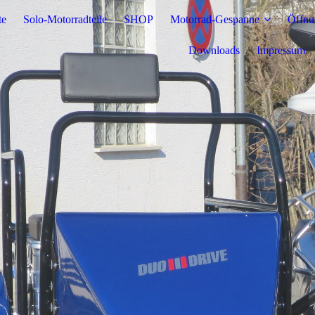
te
Solo-Motorradteile
SHOP
Motorrad-Gespanne
Öffnu
Downloads
Impressum