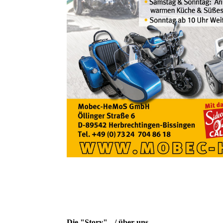
Die "Story"
/ über uns