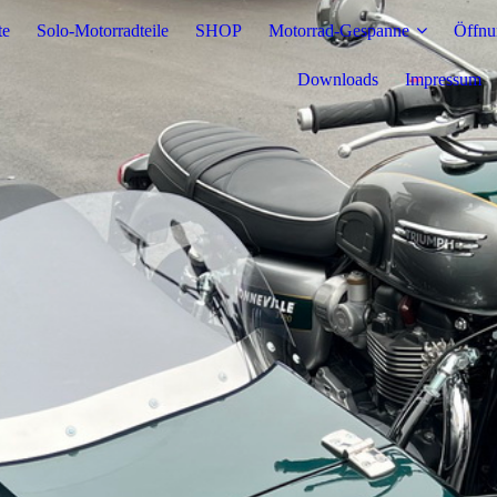
te
Solo-Motorradteile
SHOP
Motorrad-Gespanne
Öffnu
Downloads
Impressum