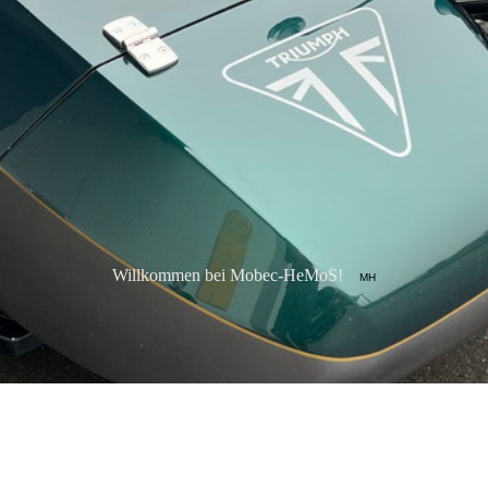
Willkommen bei Mobec-HeMoS!
MH